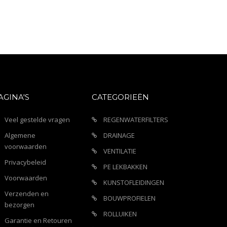
AGINA'S
CATEGORIEËN
Veel gestelde vragen
REGENWATERFILTERS
Algemene
DRAINAGE
voorwaarden
VENTILATIE
Privacybeleid
PE LEKBAKKEN
Voorwaarden
KUNSTOFLEIDINGEN
Verzenden en
BOUWPROFIELEN
bezorgen
ROLLUIKEN
Garantie en Retouren