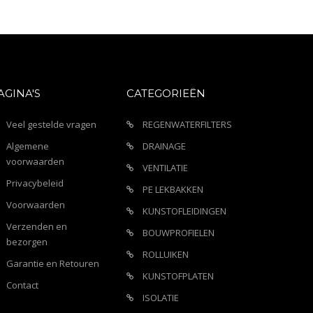
AGINA'S
CATEGORIEËN
Veel gestelde vragen
REGENWATERFILTERS
Algemene
DRAINAGE
voorwaarden
VENTILATIE
Privacybeleid
PE LEKBAKKEN
Voorwaarden
KUNSTOFLEIDINGEN
Verzenden en
BOUWPROFIELEN
bezorgen
ROLLUIKEN
Garantie en Retouren
KUNSTOFPLATEN
Contact
ISOLATIE